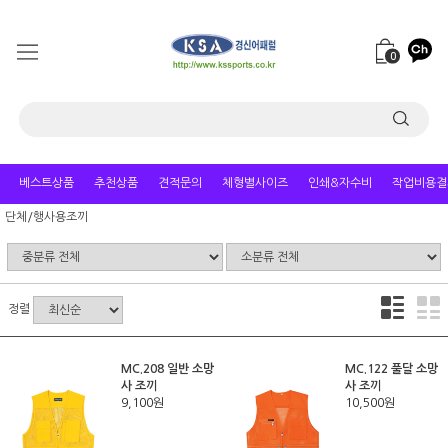
0
베스트상품
추천상품
견적문의
체형별사이즈
인쇄&자수비
작업비용결
단체/행사용조끼
정렬
MC.208 일반 소망
MC.122 풀달 소망
사 조끼
사 조끼
9,100원
10,500원