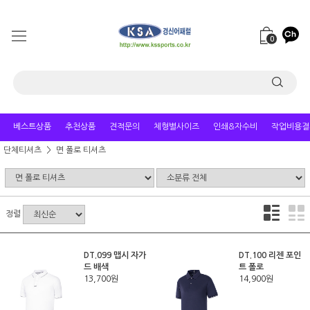
0
베스트상품
추천상품
견적문의
체형별사이즈
인쇄&자수비
작업비용결
단체티셔츠
면 폴로 티셔츠
정렬
DT.099 맵시 자가
DT.100 리젠 포인
드 배색
트 폴로
13,700원
14,900원