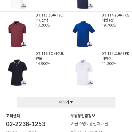
DT.113 30수 T/C
DT.114 20수 PKG
P.K 삼색
테잎 (장)
13,200원
19,700원
DT.116 TC 삼선포
DT.124 코트나 PK
인트
베이직
14,900원
11,300원
더보기 ▼
고객센터
무통장입금정보
02-2238-1253
예금주명 : 경신어패럴