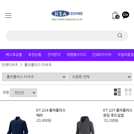
0
베스트상품
추천상품
견적문의
체형별사이즈
인쇄&자수비
작업비용결
단체티셔츠
폴라폴리스 티셔츠
정렬
DT.224 폴라폴리스
DT.227 폴라폴리스
에리
본딩 후드집업
20,400원
18,200원