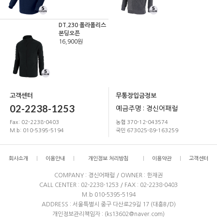
DT.230 폴라폴리스
본딩오픈
16,900원
고객센터
무통장입금정보
02-2238-1253
예금주명 : 경신어패럴
Fax: 02-2238-0403
농협 370-12-043574
M.b: 010-5395-5194
국민 673025-89-163259
회사소개
이용안내
개인정보 처리방침
이용약관
고객센터
COMPANY : 경신어패럴 / OWNER : 한재권
CALL CENTER : 02-2238-1253 / FAX : 02-2238-0403
M.b 010-5395-5194
ADDRESS : 서울특별시 중구 다산로29길 17 (대흥B/D)
개인정보관리책임자 : (ks13602@naver.com)