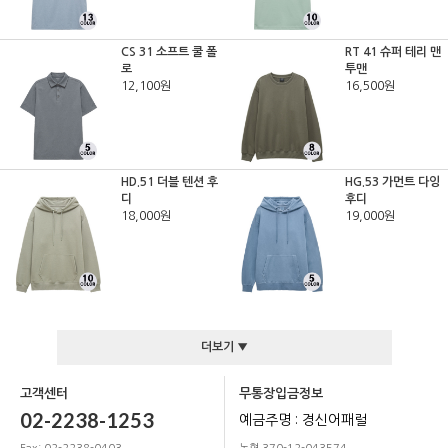
CS 31 소프트 쿨 폴
RT 41 슈퍼 테리 맨
로
투맨
12,100원
16,500원
HD.51 더블 텐션 후
HG.53 가먼트 다잉
디
후디
18,000원
19,000원
더보기 ▼
고객센터
무통장입금정보
02-2238-1253
예금주명 : 경신어패럴