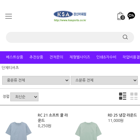
0
베스트상품
추천상품
견적문의
체형별사이즈
인쇄&자수비
작업비용결
단체티셔츠
정렬
RC 21 소프트 쿨 라
RD 25 냉감 라운드
운드
11,000원
8,250원