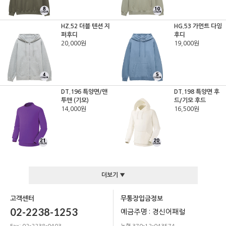
HZ.52 더블 텐션 지
HG.53 가먼트 다잉
퍼후디
후디
20,000원
19,000원
DT.196 특양면/맨
DT.198 특양면 후
투맨 (기모)
드/기모 후드
14,000원
16,500원
더보기 ▼
고객센터
무통장입금정보
02-2238-1253
예금주명 : 경신어패럴