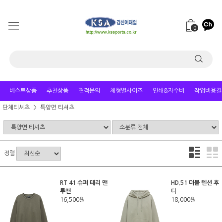
0
베스트상품
추천상품
견적문의
체형별사이즈
인쇄&자수비
작업비용결
단체티셔츠
특양면 티셔츠
정렬
RT 41 슈퍼 테리 맨
HD.51 더블 텐션 후
투맨
디
16,500원
18,000원