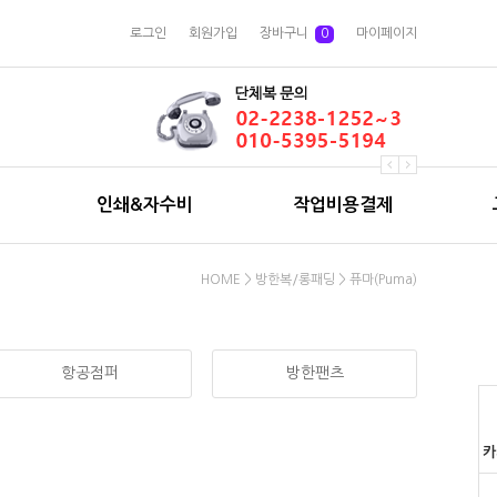
로그인
회원가입
장바구니
0
마이페이지
인쇄&자수비
작업비용결제
HOME
>
방한복/롱패딩
>
퓨마(Puma)
항공점퍼
방한팬츠
카