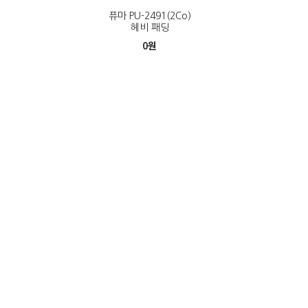
퓨마 PU-2491(2Co)
헤비 패딩
0
원