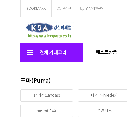
BOOKMARK
고객센터
업무제휴문의
베스트상품
전체 카테고리
퓨마(Puma)
랜더스(Landas)
메덱스(Medex)
폴라폴리스
경량패딩