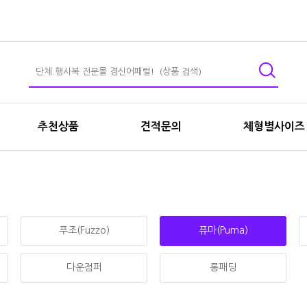
추천상품
견적문의
체형별사이즈
푸조(Fuzzo)
퓨마(Puma)
다운점퍼
롱패딩