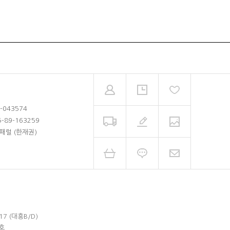
2-043574
5-89-163259
패럴 (한재권)
17 (대흥B/D)
호