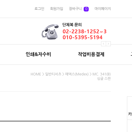
로그인
회원가입
장바구니
0
마이페이지
인쇄&자수비
작업비용결제
HOME
>
일반티셔츠
>
메덱스(Medex)
> MC. 341(B)
싱글 스판
카