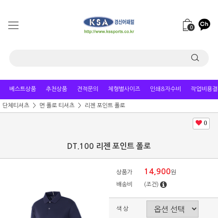
0
베스트상품
추천상품
견적문의
체형별사이즈
인쇄&자수비
작업비용결
단체티셔츠
면 폴로 티셔츠
리젠 포인트 폴로
0
DT.100 리젠 포인트 폴로
14,900
상품가
원
배송비
(조건)
색 상