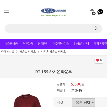
0
베스트상품
추천상품
견적문의
체형별사이즈
인쇄&자수비
작업비용결
단체티셔츠
라운드 티셔츠
카치온 라운드 티셔츠
0
DT.139 카치온 라운드
5,500
상품가
원
배송비
(조건)
색 상