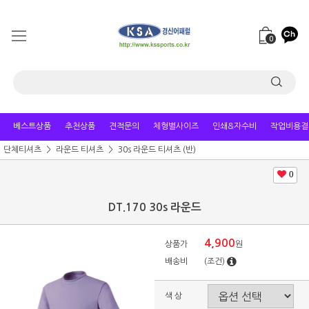
0
베스트상품
추천상품
견적문의
체형별사이즈
인쇄&자수비
작업비용결
단체티셔츠
라운드 티셔츠
30s 라운드 티셔츠 (반)
0
DT.170 30s 라운드
4,900
상품가
원
배송비
(조건)
색 상