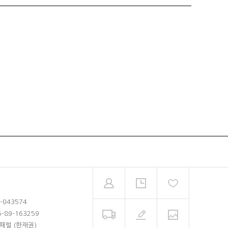
2-043574
5-89-163259
패럴 (한재권)