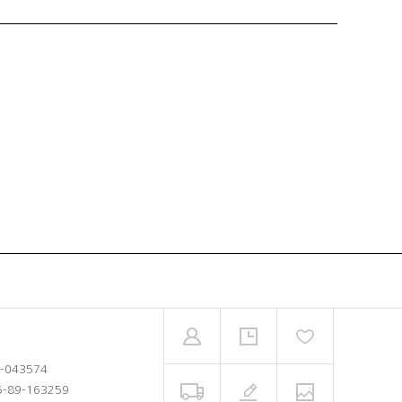
2-043574
5-89-163259