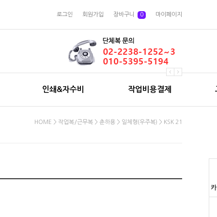
로그인
회원가입
장바구니
0
마이페이지
인쇄&자수비
작업비용결제
HOME
>
작업복/근무복
>
춘하용
>
일체형(우주복)
> KSK 21
카