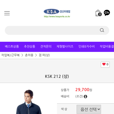
0
베스트상품
추천상품
견적문의
체형별사이즈
인쇄&자수비
작업비용결
작업복/근무복
춘하용
점 퍼(상)
0
KSK 212 (상)
29,700
상품가
원
배송비
(조건)
색 상