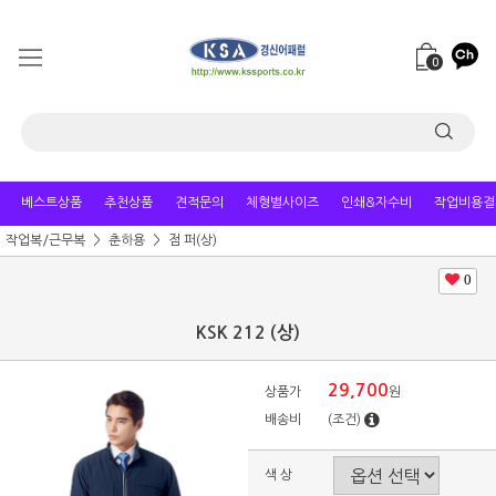
0
베스트상품
추천상품
견적문의
체형별사이즈
인쇄&자수비
작업비용결
작업복/근무복
춘하용
점 퍼(상)
0
KSK 212 (상)
29,700
상품가
원
배송비
(조건)
색 상