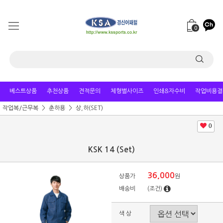
0
베스트상품
추천상품
견적문의
체형별사이즈
인쇄&자수비
작업비용결
작업복/근무복
춘하용
상,하(SET)
0
KSK 14 (Set)
36,000
상품가
원
배송비
(조건)
색 상