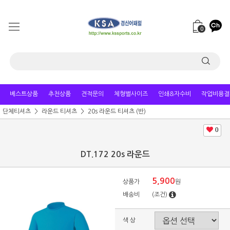
0
베스트상품
추천상품
견적문의
체형별사이즈
인쇄&자수비
작업비용결
단체티셔츠
라운드 티셔츠
20s 라운드 티셔츠 (반)
0
DT.172 20s 라운드
5,900
상품가
원
배송비
(조건)
색 상