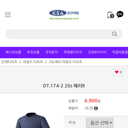
0
베스트상품
추천상품
견적문의
체형별사이즈
인쇄&자수비
작업비용결
단체티셔츠
라운드 티셔츠
20s 해리 라운드 티셔츠
0
DT.174-2 20s 해리R
6,900
상품가
원
배송비
(조건)
색 상