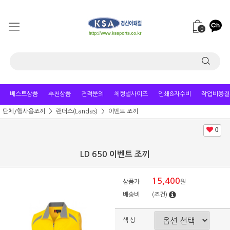
0
베스트상품
추천상품
견적문의
체형별사이즈
인쇄&자수비
작업비용결
단체/행사용조끼
랜더스(Landas)
이벤트 조끼
0
LD 650 이벤트 조끼
15,400
상품가
원
배송비
(조건)
색 상