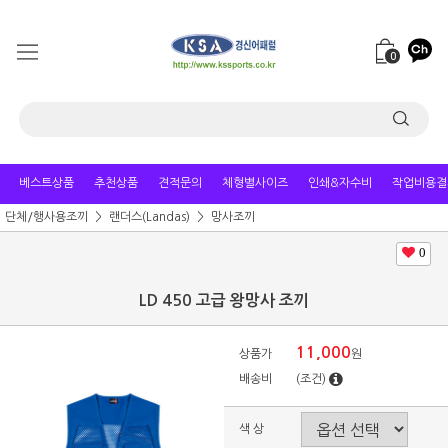
0
베스트상품
추천상품
견적문의
체형별사이즈
인쇄&자수비
작업비용결
단체/행사용조끼
랜더스(Landas)
망사조끼
0
LD 450 고급 왕망사 조끼
11,000
상품가
원
배송비
(조건)
색 상