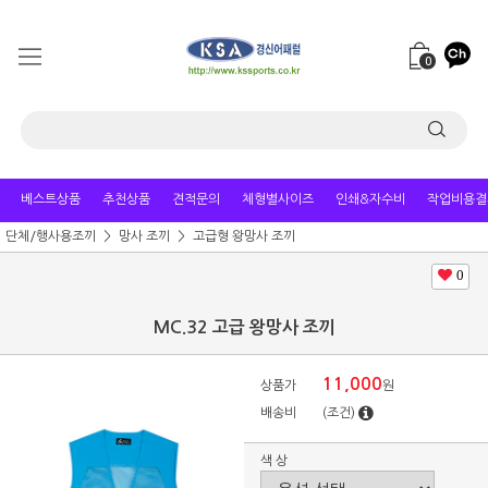
0
베스트상품
추천상품
견적문의
체형별사이즈
인쇄&자수비
작업비용결
단체/행사용조끼
망사 조끼
고급형 왕망사 조끼
0
MC.32 고급 왕망사 조끼
11,000
상품가
원
배송비
(조건)
색 상