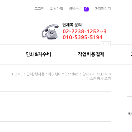
로그인
회원가입
장바구니
0
마이페이지
인쇄&자수비
작업비용결제
HOME
>
단체/행사용조끼
>
랜더스(Landas)
>
망사조끼
> LD 410
타스란 망사 조끼
카