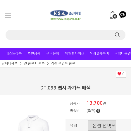
0
베스트상품
추천상품
견적문의
체형별사이즈
인쇄&자수비
작업비용결
단체티셔츠
면 폴로 티셔츠
리젠 포인트 폴로
0
DT.099 맵시 자가드 배색
13,700
상품가
원
배송비
(조건)
색 상